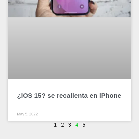
¿iOS 15? se recalienta en iPhone
May 5, 2022
1
2
3
4
5