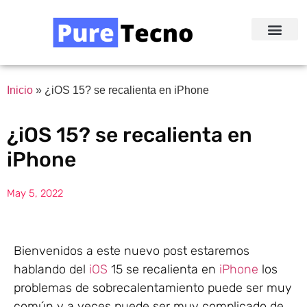
Redes Sociale
Acerca de Nosotr
Inicio
»
¿iOS 15? se recalienta en iPhone
¿iOS 15? se recalienta en
iPhone
May 5, 2022
Bienvenidos a este nuevo post estaremos
hablando del
iOS
15 se recalienta en
iPhone
los
problemas de sobrecalentamiento puede ser muy
común y a veces puede ser muy complicado de