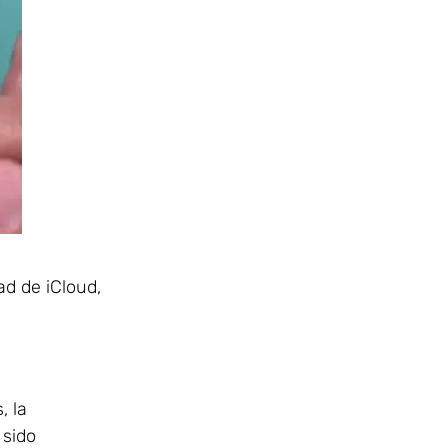
ad de iCloud,
, la
 sido