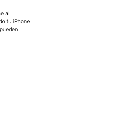
e al
ado tu iPhone
e pueden