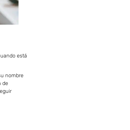
 cuando está
 su nombre
a de
eguir