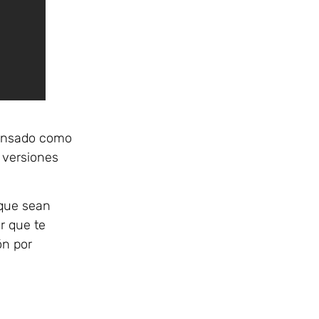
pensado como
 versiones
 que sean
r que te
ón por