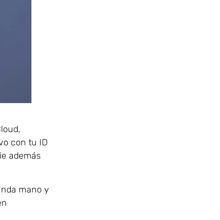
loud,
vo con tu ID
adie además
gunda mano y
en