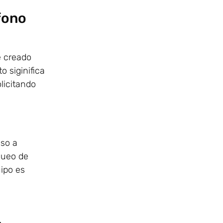
éfono
e creado
 siginifica
licitando
eso a
oqueo de
uipo es