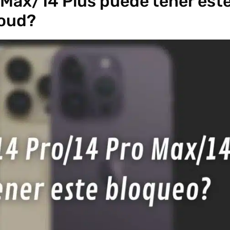
 Max/14 Plus puede tener est
loud?