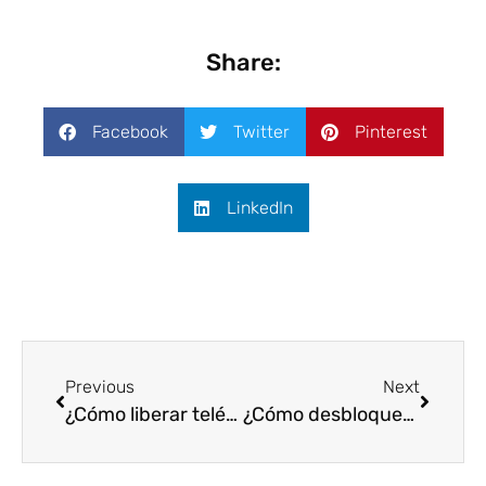
Share:
Facebook
Twitter
Pinterest
LinkedIn
Previous
Next
¿Cómo liberar teléfono en Perú? ¡Método 100% en línea!
¿Cómo desbloquear red de tarjeta SIM en un Samsung S22?