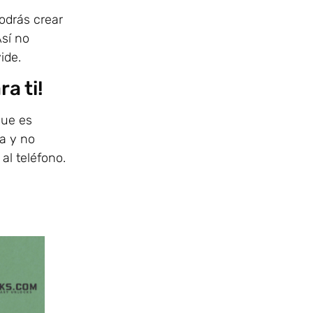
podrás crear
sí no
vide.
a ti!
que es
a y no
al teléfono.