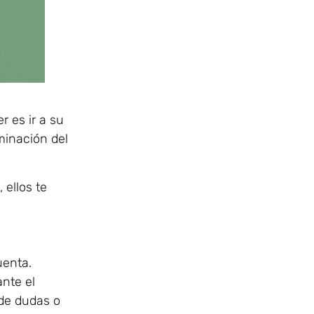
 es ir a su
iminación del
, ellos te
uenta.
ante el
 de dudas o