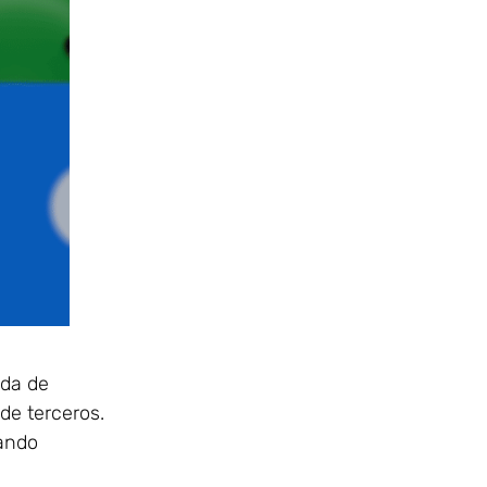
ida de
de terceros.
cando