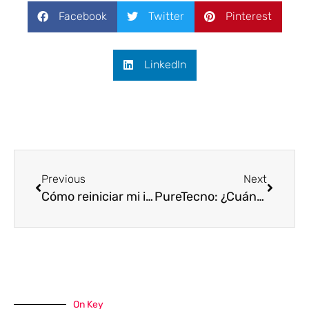
Facebook
Twitter
Pinterest
LinkedIn
Previous
Next
Cómo reiniciar mi iPhone: PureTecno te explicará qué hacer
PureTecno: ¿Cuántas actualizaciones le quedan al iPhone 11?
On Key