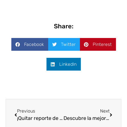
Share:
Facebook
Twitter
Pinterest
LinkedIn
Previous
Next
¡Quitar reporte de IMEI es fácil con el método correcto!
Descubre la mejor forma de quitar FRP Samsung con PureTecno